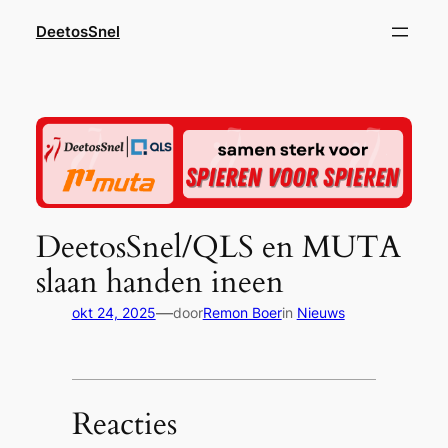
Ga
DeetosSnel
naar
de
inhoud
DeetosSnel/QLS en MUTA
slaan handen ineen
—
okt 24, 2025
door
Remon Boer
in
Nieuws
Reacties