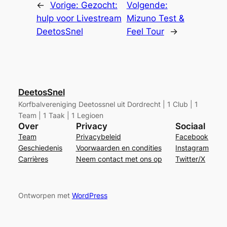
←
Vorige:
Gezocht:
Volgende:
hulp voor Livestream
Mizuno Test &
DeetosSnel
Feel Tour
→
DeetosSnel
Korfbalvereniging Deetossnel uit Dordrecht | 1 Club | 1
Team | 1 Taak | 1 Legioen
Over
Privacy
Sociaal
Team
Privacybeleid
Facebook
Geschiedenis
Voorwaarden en condities
Instagram
Carrières
Neem contact met ons op
Twitter/X
Ontworpen met
WordPress