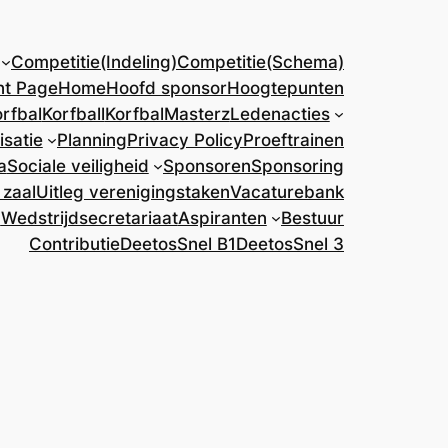
Competitie(Indeling)
Competitie(Schema)
nt Page
Home
Hoofd sponsor
Hoogtepunten
rfbal
Korfball
KorfbalMasterz
Ledenacties
isatie
Planning
Privacy Policy
Proeftrainen
a
Sociale veiligheid
Sponsoren
Sponsoring
 zaal
Uitleg verenigingstaken
Vacaturebank
)
Wedstrijdsecretariaat
Aspiranten
Bestuur
Contributie
DeetosSnel B1
DeetosSnel 3