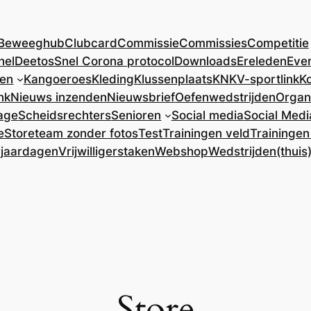
Beweeghub
Clubcard
Commissie
Commissies
Competitie
nel
DeetosSnel Corona protocol
Downloads
Ereleden
Eve
ren
Kangoeroes
Kleding
Klussenplaats
KNKV-sportlink
Ko
nk
Nieuws inzenden
Nieuwsbrief
Oefenwedstrijden
Organ
age
Scheidsrechters
Senioren
Social media
Social Medi
e
Store
team zonder fotos
Test
Trainingen veld
Trainingen
rjaardagen
Vrijwilligerstaken
Webshop
Wedstrijden(thuis
Store