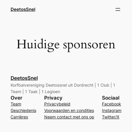
Ga
DeetosSnel
naar
de
inhoud
Huidige sponsoren
DeetosSnel
Korfbalvereniging Deetossnel uit Dordrecht | 1 Club | 1
Team | 1 Taak | 1 Legioen
Over
Privacy
Sociaal
Team
Privacybeleid
Facebook
Geschiedenis
Voorwaarden en condities
Instagram
Carrières
Neem contact met ons op
Twitter/X