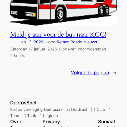
Meld je aan voor de bus naar KCC!
—
jan 13, 2026
door
Remon Boer
in
Nieuws
Zaterdag 17 januari 2026. Opgeven voor woensdag
20:oo h.
Volgende pagina
→
DeetosSnel
Korfbalvereniging Deetossnel uit Dordrecht | 1 Club | 1
Team | 1 Taak | 1 Legioen
Over
Privacy
Sociaal