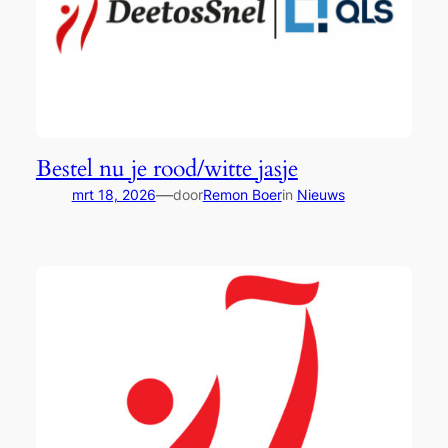
Bestel nu je rood/witte jasje
—
mrt 18, 2026
door
Remon Boer
in
Nieuws