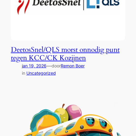
DeetosSnel/QLS morst onnodig punt
tegen KCC/CK Kozijnen
—
jan 19, 2026
door
Remon Boer
in
Uncategorized