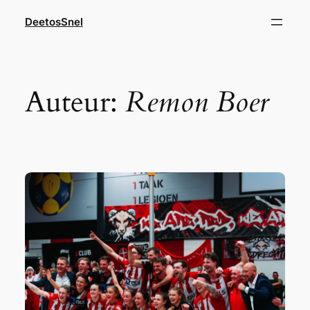
Ga
DeetosSnel
naar
de
inhoud
Auteur:
Remon Boer