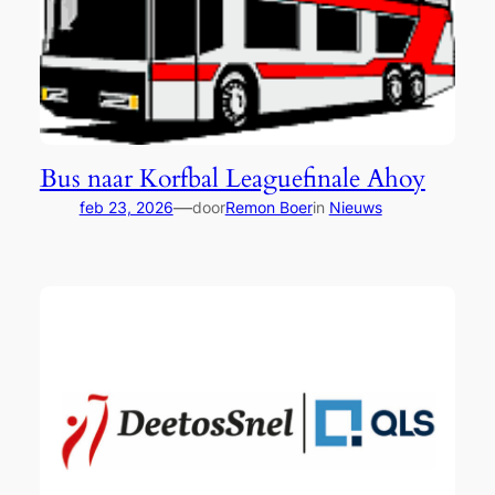
Bus naar Korfbal Leaguefinale Ahoy
—
feb 23, 2026
door
Remon Boer
in
Nieuws