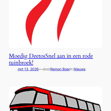
Moedig DeetosSnel aan in een rode
tuinbroek!
—
mrt 13, 2026
door
Remon Boer
in
Nieuws