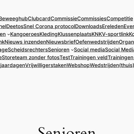
Beweeghub
Clubcard
Commissie
Commissies
Competitie
nel
DeetosSnel Corona protocol
Downloads
Ereleden
Eve
ren
Kangoeroes
Kleding
Klussenplaats
KNKV-sportlink
Ko
nk
Nieuws inzenden
Nieuwsbrief
Oefenwedstrijden
Organ
age
Scheidsrechters
Senioren
Social media
Social Medi
e
Store
team zonder fotos
Test
Trainingen veld
Trainingen
rjaardagen
Vrijwilligerstaken
Webshop
Wedstrijden(thuis
Senioren