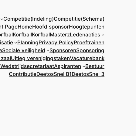
Competitie(Indeling)
Competitie(Schema)
nt Page
Home
Hoofd sponsor
Hoogtepunten
rfbal
Korfball
KorfbalMasterz
Ledenacties
isatie
Planning
Privacy Policy
Proeftrainen
a
Sociale veiligheid
Sponsoren
Sponsoring
 zaal
Uitleg verenigingstaken
Vacaturebank
)
Wedstrijdsecretariaat
Aspiranten
Bestuur
Contributie
DeetosSnel B1
DeetosSnel 3