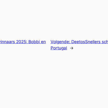
winnaars 2025: Bobbi en
Volgende:
DeetosSnellers sch
Portugal
→