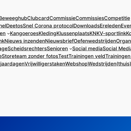
Beweeghub
Clubcard
Commissie
Commissies
Competitie
nel
DeetosSnel Corona protocol
Downloads
Ereleden
Eve
ren
Kangoeroes
Kleding
Klussenplaats
KNKV-sportlink
Ko
nk
Nieuws inzenden
Nieuwsbrief
Oefenwedstrijden
Organ
age
Scheidsrechters
Senioren
Social media
Social Medi
e
Store
team zonder fotos
Test
Trainingen veld
Trainingen
rjaardagen
Vrijwilligerstaken
Webshop
Wedstrijden(thuis