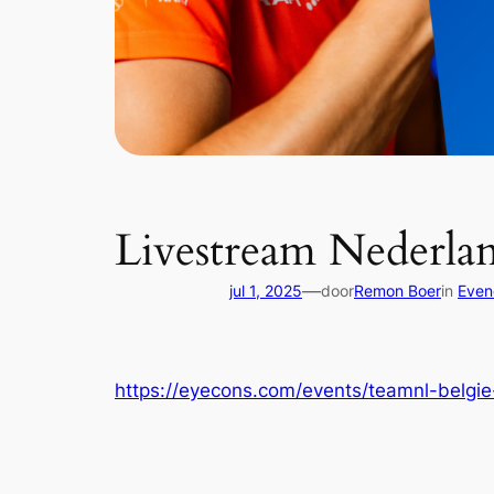
Livestream Nederlan
—
jul 1, 2025
door
Remon Boer
in
Even
https://eyecons.com/events/teamnl-belgi