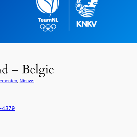
d – Belgie
ementen
, 
Nieuws
e-4379