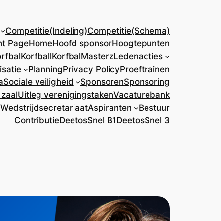
Competitie(Indeling)
Competitie(Schema)
nt Page
Home
Hoofd sponsor
Hoogtepunten
rfbal
Korfball
KorfbalMasterz
Ledenacties
isatie
Planning
Privacy Policy
Proeftrainen
a
Sociale veiligheid
Sponsoren
Sponsoring
 zaal
Uitleg verenigingstaken
Vacaturebank
)
Wedstrijdsecretariaat
Aspiranten
Bestuur
Contributie
DeetosSnel B1
DeetosSnel 3