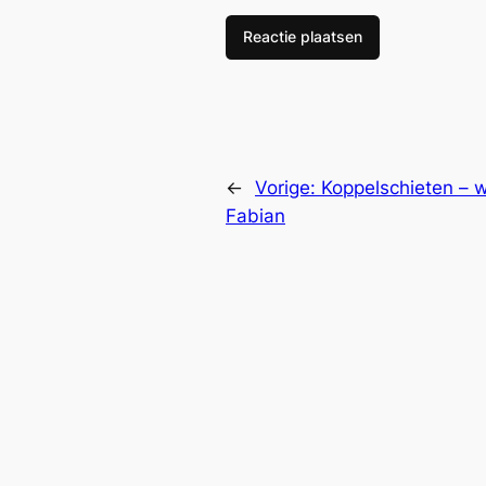
←
Vorige:
Koppelschieten – 
Fabian