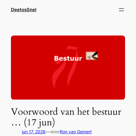
Ga
DeetosSnel
naar
de
inhoud
Voorwoord van het bestuur
… (17 jun)
—
jun 17, 2026
door
Ron van Gemert