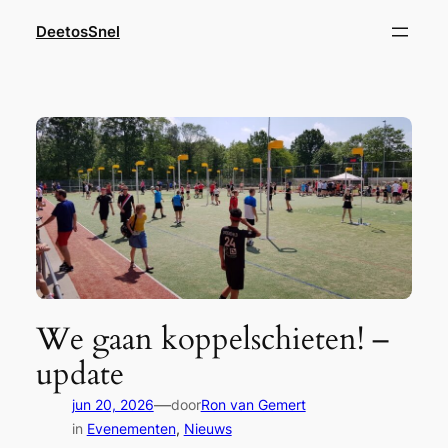
Ga
DeetosSnel
naar
de
inhoud
We gaan koppelschieten! –
update
—
jun 20, 2026
door
Ron van Gemert
in
Evenementen
, 
Nieuws