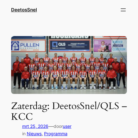
Ga
DeetosSnel
naar
de
inhoud
Zaterdag: DeetosSnel/QLS –
KCC
—
mrt 25, 2026
door
user
in
Nieuws
, 
Programma