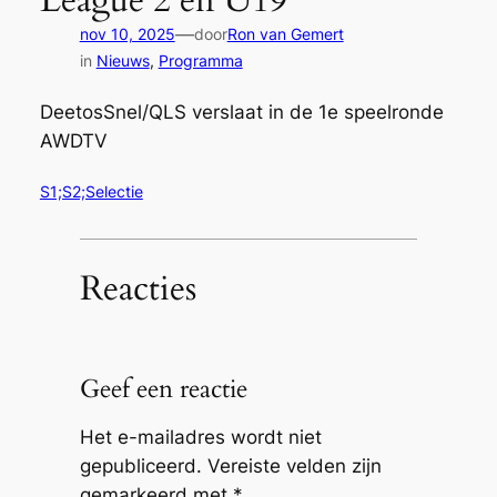
—
nov 10, 2025
door
Ron van Gemert
in
Nieuws
, 
Programma
DeetosSnel/QLS verslaat in de 1e speelronde
AWDTV
S1;S2;Selectie
Reacties
Geef een reactie
Het e-mailadres wordt niet
gepubliceerd.
Vereiste velden zijn
gemarkeerd met
*