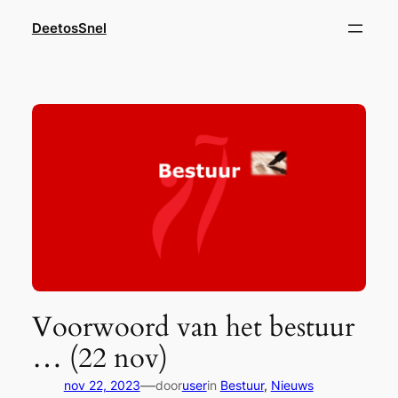
Ga
DeetosSnel
naar
de
inhoud
Voorwoord van het bestuur
… (22 nov)
—
nov 22, 2023
door
user
in
Bestuur
, 
Nieuws