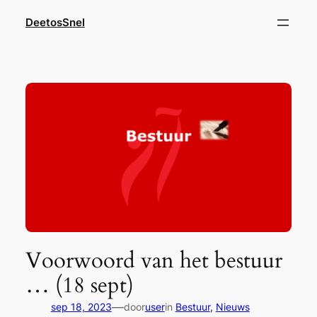
Ga
DeetosSnel
naar
de
inhoud
Voorwoord van het bestuur
… (18 sept)
—
sep 18, 2023
door
user
in
Bestuur
, 
Nieuws