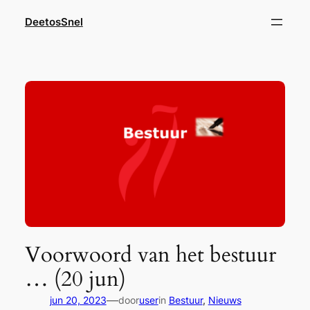
Ga
DeetosSnel
naar
de
inhoud
Voorwoord van het bestuur
… (20 jun)
—
jun 20, 2023
door
user
in
Bestuur
, 
Nieuws