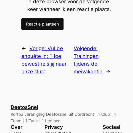
in deze browser voor de volgende
keer wanneer ik een reactie plaats.
←
Vorige:
Vul de
Volgende:
enquête in: “Hoe
Trainingen
bewust reis jij naar
tijdens de
onze club”
meivakantie
→
DeetosSnel
Korfbalvereniging Deetossnel uit Dordrecht | 1 Club | 1
Team | 1 Taak | 1 Legioen
Over
Privacy
Sociaal