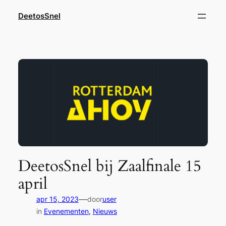
Ga
DeetosSnel
naar
de
inhoud
DeetosSnel bij Zaalfinale 15
april
—
apr 15, 2023
door
user
in
Evenementen
, 
Nieuws