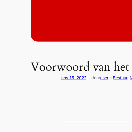
Voorwoord van het 
—
nov 15, 2022
door
user
in
Bestuur
, 
N