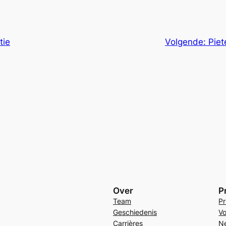
tie
Volgende:
Piet
Over
P
Team
Pr
Geschiedenis
Vo
Carrières
N