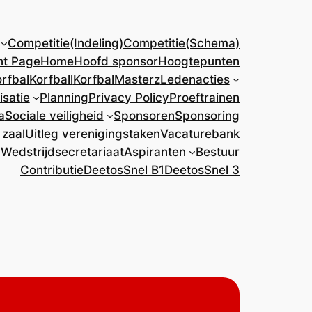
Competitie(Indeling)
Competitie(Schema)
nt Page
Home
Hoofd sponsor
Hoogtepunten
rfbal
Korfball
KorfbalMasterz
Ledenacties
isatie
Planning
Privacy Policy
Proeftrainen
a
Sociale veiligheid
Sponsoren
Sponsoring
 zaal
Uitleg verenigingstaken
Vacaturebank
)
Wedstrijdsecretariaat
Aspiranten
Bestuur
Contributie
DeetosSnel B1
DeetosSnel 3