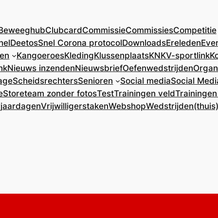
Beweeghub
Clubcard
Commissie
Commissies
Competitie
nel
DeetosSnel Corona protocol
Downloads
Ereleden
Eve
ren
Kangoeroes
Kleding
Klussenplaats
KNKV-sportlink
Ko
nk
Nieuws inzenden
Nieuwsbrief
Oefenwedstrijden
Organ
age
Scheidsrechters
Senioren
Social media
Social Medi
e
Store
team zonder fotos
Test
Trainingen veld
Trainingen
rjaardagen
Vrijwilligerstaken
Webshop
Wedstrijden(thuis