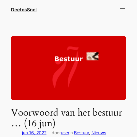
Ga
DeetosSnel
naar
de
inhoud
Voorwoord van het bestuur
… (16 jun)
—
jun 16, 2022
door
user
in
Bestuur
, 
Nieuws