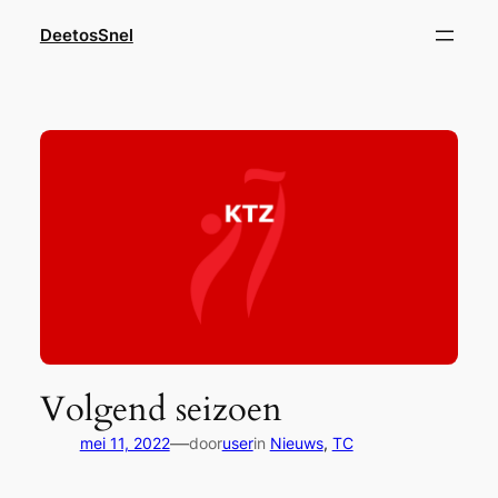
Ga
DeetosSnel
naar
de
inhoud
Volgend seizoen
—
mei 11, 2022
door
user
in
Nieuws
, 
TC