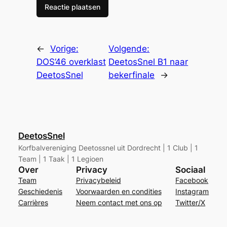
←
Vorige:
Volgende:
DOS’46 overklast
DeetosSnel B1 naar
DeetosSnel
bekerfinale
→
DeetosSnel
Korfbalvereniging Deetossnel uit Dordrecht | 1 Club | 1
Team | 1 Taak | 1 Legioen
Over
Privacy
Sociaal
Team
Privacybeleid
Facebook
Geschiedenis
Voorwaarden en condities
Instagram
Carrières
Neem contact met ons op
Twitter/X