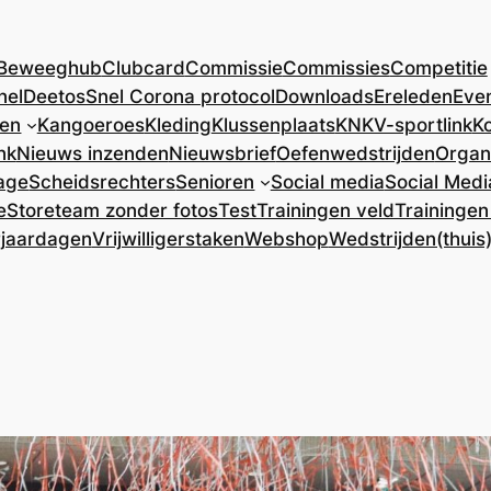
Beweeghub
Clubcard
Commissie
Commissies
Competitie
nel
DeetosSnel Corona protocol
Downloads
Ereleden
Eve
ren
Kangoeroes
Kleding
Klussenplaats
KNKV-sportlink
Ko
nk
Nieuws inzenden
Nieuwsbrief
Oefenwedstrijden
Organ
age
Scheidsrechters
Senioren
Social media
Social Medi
e
Store
team zonder fotos
Test
Trainingen veld
Trainingen
rjaardagen
Vrijwilligerstaken
Webshop
Wedstrijden(thuis