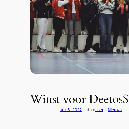
Winst voor DeetosS
—
apr 6, 2022
door
user
in
Nieuws