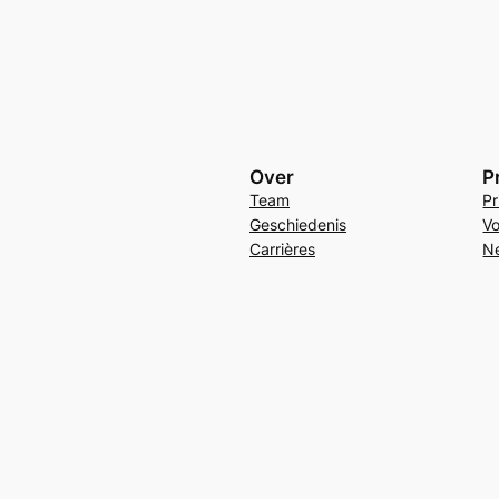
Over
P
Team
Pr
Geschiedenis
Vo
Carrières
N