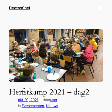
Ga
DeetosSnel
naar
de
inhoud
Herfstkamp 2021 – dag2
—
okt 20, 2021
door
user
in
Evenementen
, 
Nieuws