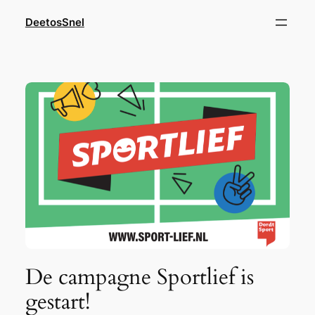
Ga
DeetosSnel
naar
de
inhoud
De campagne Sportlief is
gestart!