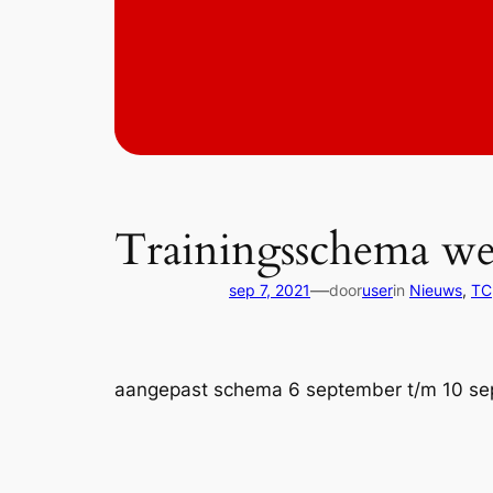
Trainingsschema we
—
sep 7, 2021
door
user
in
Nieuws
, 
TC
aangepast schema 6 september t/m 10 se