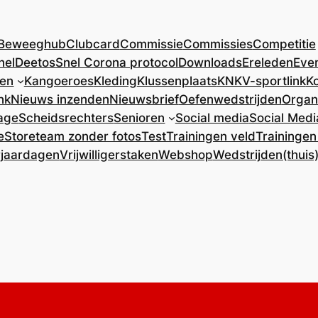
Beweeghub
Clubcard
Commissie
Commissies
Competitie
nel
DeetosSnel Corona protocol
Downloads
Ereleden
Eve
ren
Kangoeroes
Kleding
Klussenplaats
KNKV-sportlink
Ko
nk
Nieuws inzenden
Nieuwsbrief
Oefenwedstrijden
Organ
age
Scheidsrechters
Senioren
Social media
Social Medi
e
Store
team zonder fotos
Test
Trainingen veld
Trainingen
rjaardagen
Vrijwilligerstaken
Webshop
Wedstrijden(thuis