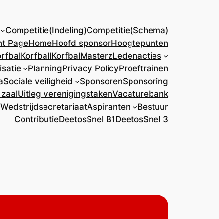
Competitie(Indeling)
Competitie(Schema)
nt Page
Home
Hoofd sponsor
Hoogtepunten
rfbal
Korfball
KorfbalMasterz
Ledenacties
isatie
Planning
Privacy Policy
Proeftrainen
a
Sociale veiligheid
Sponsoren
Sponsoring
 zaal
Uitleg verenigingstaken
Vacaturebank
)
Wedstrijdsecretariaat
Aspiranten
Bestuur
Contributie
DeetosSnel B1
DeetosSnel 3