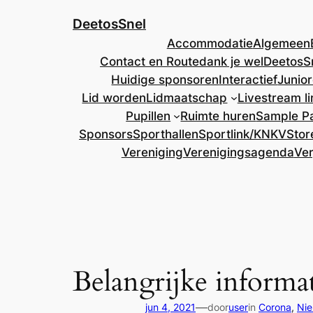
Ga
DeetosSnel
naar
Accommodatie
Algemeen
de
Contact en Route
dank je wel
DeetosS
inhoud
Huidige sponsoren
Interactief
Junio
Lid worden
Lidmaatschap
Livestream li
Pupillen
Ruimte huren
Sample P
Sponsors
Sporthallen
Sportlink/KNKV
Stor
Vereniging
Verenigingsagenda
Ve
Belangrijke informa
—
jun 4, 2021
door
user
in
Corona
, 
Ni