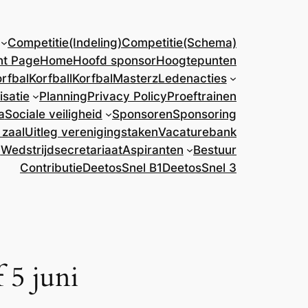
Competitie(Indeling)
Competitie(Schema)
nt Page
Home
Hoofd sponsor
Hoogtepunten
rfbal
Korfball
KorfbalMasterz
Ledenacties
isatie
Planning
Privacy Policy
Proeftrainen
a
Sociale veiligheid
Sponsoren
Sponsoring
 zaal
Uitleg verenigingstaken
Vacaturebank
)
Wedstrijdsecretariaat
Aspiranten
Bestuur
Contributie
DeetosSnel B1
DeetosSnel 3
 5 juni