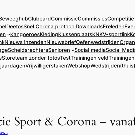
Beweeghub
Clubcard
Commissie
Commissies
Competitie
nel
DeetosSnel Corona protocol
Downloads
Ereleden
Eve
ren
Kangoeroes
Kleding
Klussenplaats
KNKV-sportlink
Ko
nk
Nieuws inzenden
Nieuwsbrief
Oefenwedstrijden
Organ
age
Scheidsrechters
Senioren
Social media
Social Medi
e
Store
team zonder fotos
Test
Trainingen veld
Trainingen
rjaardagen
Vrijwilligerstaken
Webshop
Wedstrijden(thuis
tie Sport & Corona – vanaf
euws