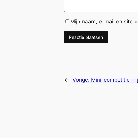
Mijn naam, e-mail en site 
←
Vorige:
Mini-competitie in 